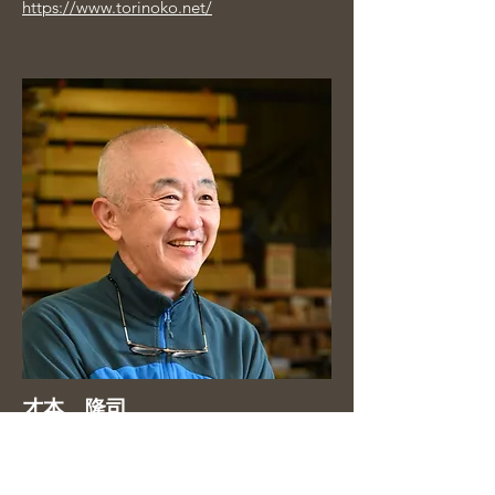
https://www.torinoko.net/
才本 隆司
森林インストラクター
ボクは森林･林業･木材産業に40年以上携